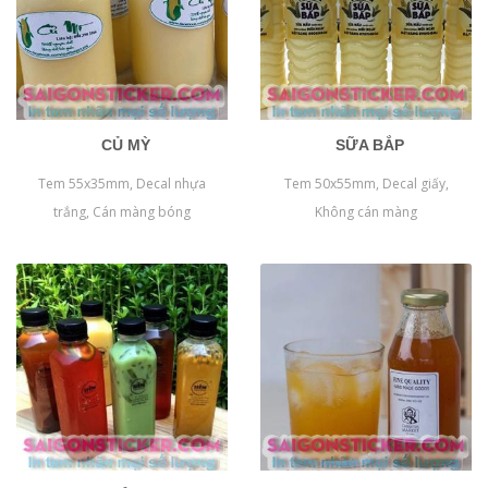
CỦ MỲ
SỮA BẮP
Tem 55x35mm, Decal nhựa
Tem 50x55mm, Decal giấy,
trắng, Cán màng bóng
Không cán màng