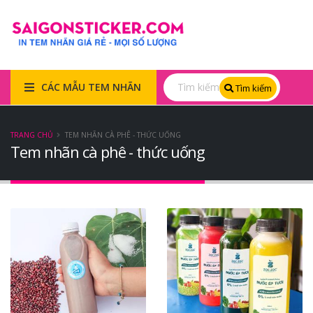
CÁC MẪU TEM NHÃN
Tìm kiếm
TRANG CHỦ
TEM NHÃN CÀ PHÊ - THỨC UỐNG
Tem nhãn cà phê - thức uống