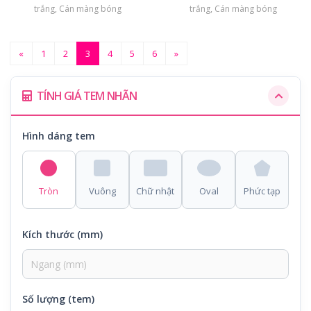
trắng, Cán màng bóng
trắng, Cán màng bóng
«
1
2
3
4
5
6
»
TÍNH GIÁ TEM NHÃN
Hình dáng tem
Tròn
Vuông
Chữ nhật
Oval
Phức tạp
Kích thước (mm)
Số lượng (tem)