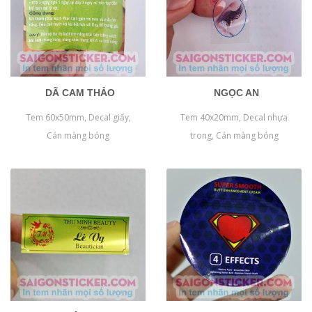
DÃ CAM THẢO
NGỌC AN
Tem 60x50mm, Decal giấy,
Tem 40x20mm, Decal nhựa
Cán màng bóng
trong, Cán màng bóng