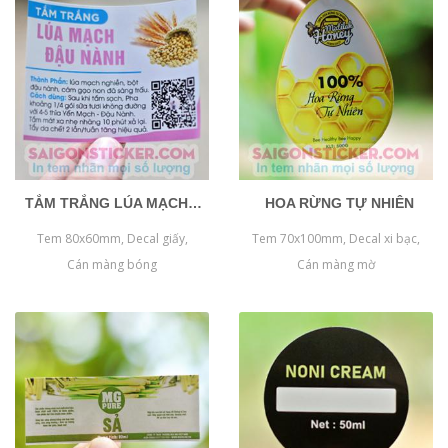
TẮM TRẮNG LÚA MẠCH ĐẬU NÀNH
HOA RỪNG TỰ NHIÊN
Tem 80x60mm, Decal giấy,
Tem 70x100mm, Decal xi bạc,
Cán màng bóng
Cán màng mờ