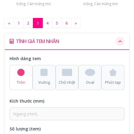
trắng, Cán màng mờ
trắng, Cán màng mờ
«
1
2
3
4
5
6
»
TÍNH GIÁ TEM NHÃN
Hình dáng tem
Tròn
Vuông
Chữ nhật
Oval
Phức tạp
Kích thước (mm)
Số lượng (tem)