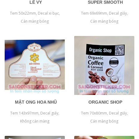
LÊ VY
SUPER SMOOTH
Tem 50x22mm, Decal xi bạc,
Tem 69x69mm, Decal giấy,
Cán màng bóng
Cán màng bóng
MẬT ONG HOA NHŨ
ORGANIC SHOP
Tem 143x97mm, Decal giấy,
Tem 70x80mm, Decal giấy,
Không cán màng
Cán màng bóng