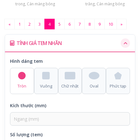
trong, Cán màng bóng
trắng, Cán màng bóng
«
1
2
3
4
5
6
7
8
9
10
»
TÍNH GIÁ TEM NHÃN
Hình dáng tem
Tròn
Vuông
Chữ nhật
Oval
Phức tạp
Kích thước (mm)
Số lượng (tem)