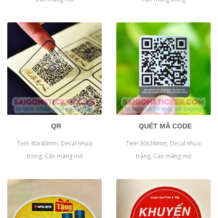
QR
QUÉT MÃ CODE
Tem 40x40mm, Decal nhựa
Tem 30x36mm, Decal nhựa
trong, Cán màng mờ
trắng, Cán màng mờ