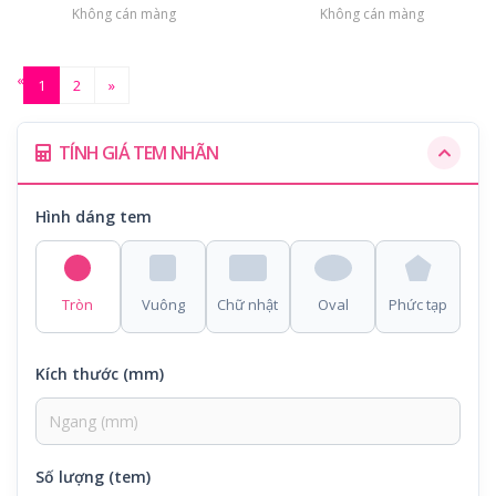
Không cán màng
Không cán màng
«
1
2
»
TÍNH GIÁ TEM NHÃN
Hình dáng tem
Tròn
Vuông
Chữ nhật
Oval
Phức tạp
Kích thước (mm)
Số lượng (tem)